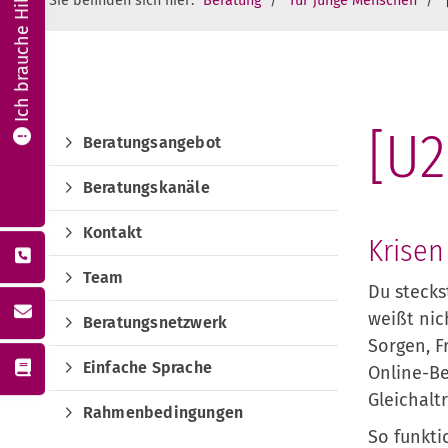
Ich brauche Hilfe!
Sie befinden sich hier:
Beratung
für junge Menschen
[U2
Beratungsangebot
Beratungskanäle
Kontakt
Krisen
Team
Du stecks
weißt nic
Beratungsnetzwerk
Sorgen, F
Einfache Sprache
Online-Be
Gleichalt
Rahmenbedingungen
So funkti