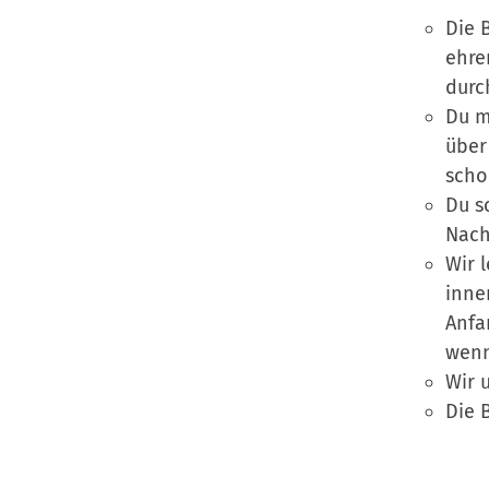
Die 
ehre
durc
Du m
über
scho
Du s
Nach
Wir 
inne
Anfa
wenn
Wir 
Die 