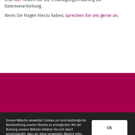
Datenverarbeitung.
Wenn Sie Fragen hierzu haben,
sprechen Sie uns gerne an
.
Unsere Website verwendet Cookies um eine bestmögliche
Bereitstellung unserer Dienste zu ermöglichen. Mit der
Gefördert durch:
OK
Nutzung unserer Website erklären Sie sich damit
einverstanden, dass wir diese verwenden. Weitere Infos