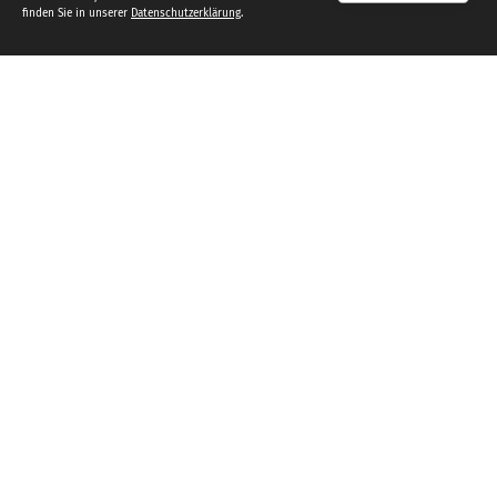
finden Sie in unserer
Datenschutzerklärung
.
Caritas Münster
Josefstraße 2
48151 Münster
T
0251 53009-0
F
0251 53009-460
info@caritas-ms.de
Datenschutz
Impressum
Folge uns auf
facebook
Instagram
Youtube