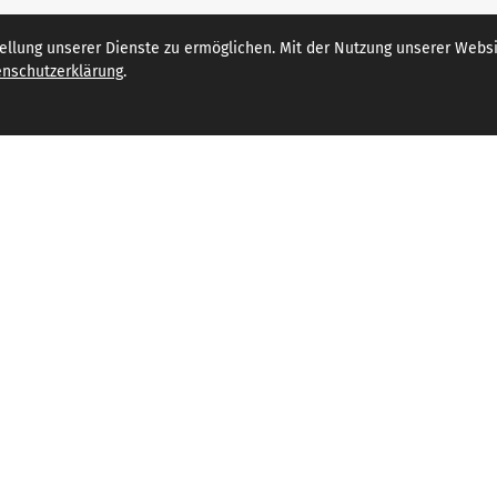
lung unserer Dienste zu ermöglichen. Mit der Nutzung unserer Websit
nschutzerklärung
.
utz
Folge uns auf
um
facebook
Instagram
Youtube