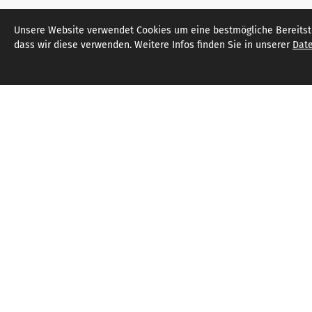
Unsere Website verwendet Cookies um eine bestmögliche Bereitstel
dass wir diese verwenden. Weitere Infos finden Sie in unserer
Date
Caritas Münster
Datensch
Impress
Josefstraße 2
48151 Münster
T
0251 53009-0
F
0251 53009-460
info@caritas-ms.de