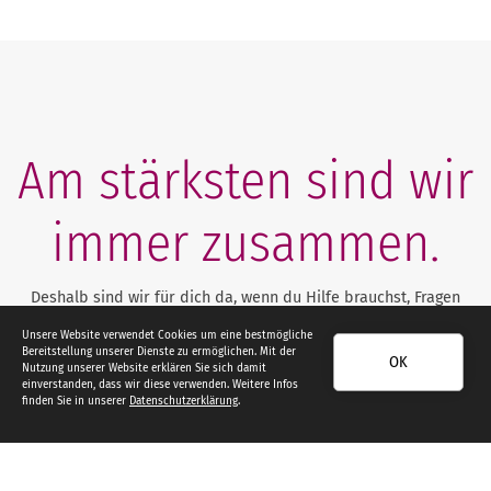
Am stärksten sind wir
immer zusammen.
Deshalb sind wir für dich da, wenn du Hilfe brauchst, Fragen
hast oder dir deine Sorgen von der Seele reden möchtest. Wir
Unsere Website verwendet Cookies um eine bestmögliche
beraten dich unabhängig von deinem Nationalität, ethischer
Bereitstellung unserer Dienste zu ermöglichen. Mit der
OK
Herkunft, Religion, Geschlecht und deiner sexuellen
Nutzung unserer Website erklären Sie sich damit
einverstanden, dass wir diese verwenden. Weitere Infos
Orientierung. Zu uns kommen Eltern und Kinder mit den
finden Sie in unserer
Datenschutzerklärung
.
unterschiedlichsten Lebensmodellen, ob „klassische“ Familie,
Patchworkfamilien, Alleinerziehend, Regenbogenfamilien oder
alleinlebende junge Menschen.